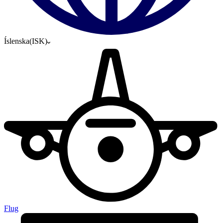
Íslenska
(
ISK
)
Flug