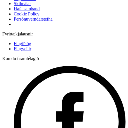
Skilmálar
Hafa samband
Cookie Policy
Persónuverndarstefna
Fyrirtækjalausnir
Flugfélög
Flugvellir
Komdu í samfélagið