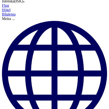
Íslenska
(
ISK
)
Flug
Hótel
Bílaleiga
Meira
...