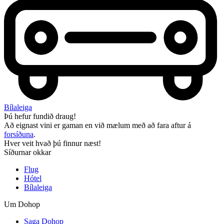
Bílaleiga
Þú hefur fundið draug!
Að eignast vini er gaman en við mælum með að fara aftur á
forsíðuna
.
Hver veit hvað þú finnur næst!
Síðurnar okkar
Flug
Hótel
Bílaleiga
Um Dohop
Saga Dohop