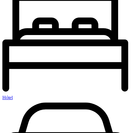
Hótel