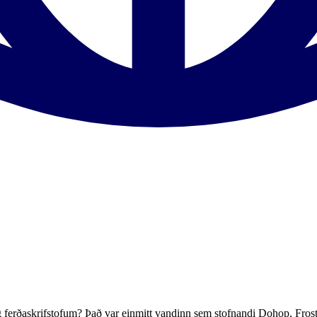
g ferðaskrifstofum? Það var einmitt vandinn sem stofnandi Dohop, Frosti S