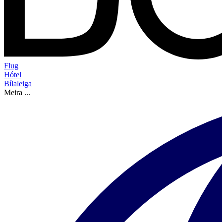
Flug
Hótel
Bílaleiga
Meira
...