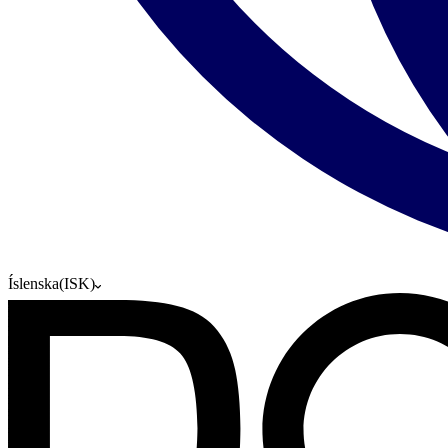
Íslenska
(
ISK
)