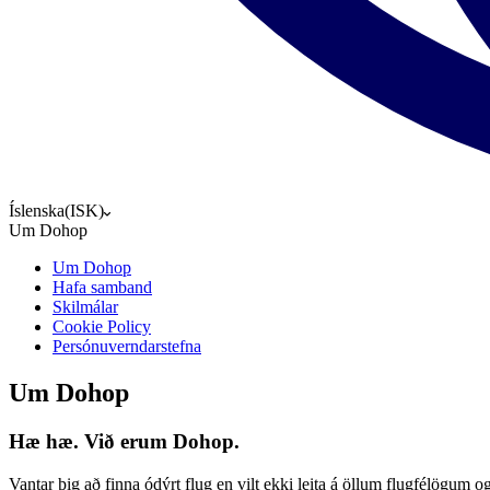
Íslenska
(
ISK
)
Um Dohop
Um Dohop
Hafa samband
Skilmálar
Cookie Policy
Persónuverndarstefna
Um Dohop
Hæ hæ. Við erum Dohop.
Vantar þig að finna ódýrt flug en vilt ekki leita á öllum flugfélögum o