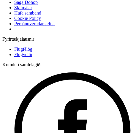
Saga Dohop
Skilmálar
Hafa samband
Cookie Policy
Persónuverndarstefna
Fyrirtækjalausnir
Flugfélög
Flugvellir
Komdu í samfélagið