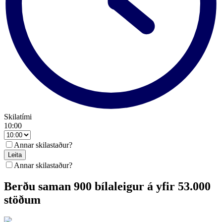
Skilatími
10:00
Annar skilastaður?
Leita
Annar skilastaður?
Berðu saman 900 bílaleigur á yfir 53.000
stöðum