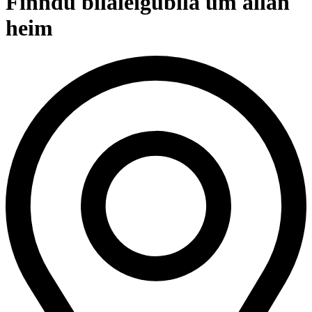
Finndu bílaleigubíla um allan
heim