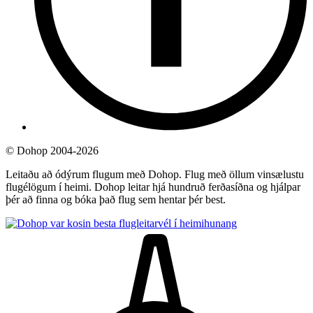
©
Dohop 2004-2026
Leitaðu að ódýrum flugum með Dohop. Flug með öllum vinsælustu
flugélögum í heimi. Dohop leitar hjá hundruð ferðasíðna og hjálpar
þér að finna og bóka það flug sem hentar þér best.
hunang