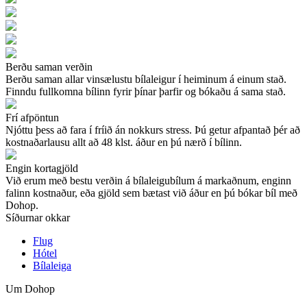
Berðu saman verðin
Berðu saman allar vinsælustu bílaleigur í heiminum á einum stað.
Finndu fullkomna bílinn fyrir þínar þarfir og bókaðu á sama stað.
Frí afpöntun
Njóttu þess að fara í fríið án nokkurs stress. Þú getur afpantað þér að
kostnaðarlausu allt að 48 klst. áður en þú nærð í bílinn.
Engin kortagjöld
Við erum með bestu verðin á bílaleigubílum á markaðnum, enginn
falinn kostnaður, eða gjöld sem bætast við áður en þú bókar bíl með
Dohop.
Síðurnar okkar
Flug
Hótel
Bílaleiga
Um Dohop