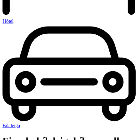
Hótel
Bílaleiga