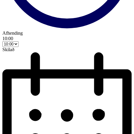
Afhending
10:00
Skilað