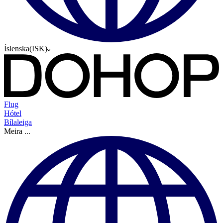
Íslenska
(
ISK
)
Flug
Hótel
Bílaleiga
Meira
...